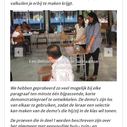
valkuilen je erbij te maken krijgt.
Vorige
Volge
Een demonstratie door Surinaamse
docenten
We hebben geprobeerd zo veel mogelijk bij elke
paragraaf ten minste één bijpassende, korte
demonstratieproef te ontwikkelen. De demo’s zijn los
van elkaar te gebruiken, zodat de leraar een selectie
kan maken van de demo’s die hij/zij in de klas wil tonen.
De proeven die in deel 1 worden beschreven zijn over
het algemeen met eenvoudige huis- tuin- en