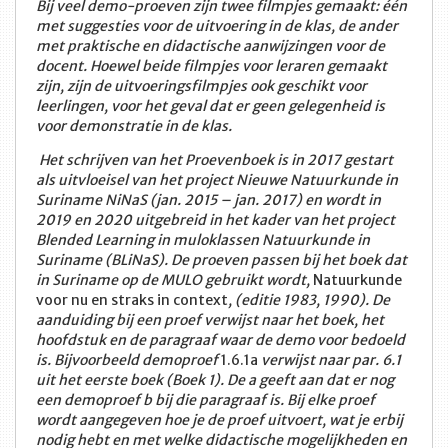
Bij veel demo-proeven zijn twee filmpjes gemaakt: één
met suggesties voor de uitvoering in de klas, de ander
met praktische en didactische aanwijzingen voor de
docent. Hoewel beide filmpjes voor leraren gemaakt
zijn, zijn de uitvoeringsfilmpjes ook geschikt voor
leerlingen, voor het geval dat er geen gelegenheid is
voor demonstratie in de klas.
Het schrijven van het Proevenboek is in 2017 gestart
als uitvloeisel van het project Nieuwe Natuurkunde in
Suriname NiNaS (jan. 2015 – jan. 2017) en wordt in
2019 en 2020 uitgebreid in het kader van het project
Blended Learning in muloklassen Natuurkunde in
Suriname (BLiNaS). De proeven passen bij het boek dat
in Suriname op de MULO gebruikt wordt,
Natuurkunde
voor nu en straks in context
, (editie 1983, 1990). De
aanduiding bij een proef verwijst naar het boek, het
hoofdstuk en de paragraaf waar de demo voor bedoeld
is. Bijvoorbeeld demoproef
1.6.1a
verwijst naar par. 6.1
uit het eerste boek (Boek 1). De a geeft aan dat er nog
een demoproef b bij die paragraaf is. Bij elke proef
wordt aangegeven hoe je de proef uitvoert, wat je erbij
nodig hebt en met welke didactische mogelijkheden en