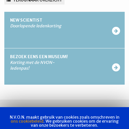
NEW SCIENTIST
Doorlopende ledenkorting
BEZOEK EENS EEN MUSEUM!
Korting met de NVON-
ledenpas!
N.V.O.N. maakt gebruik van cookies zoals omschreven in
ons cookiebeleid
. We gebruiken cookies om de ervaring
van onze bezoekers te verbeteren.
Vakvereniging
Actueel
Les & examen
Bladen
Contact