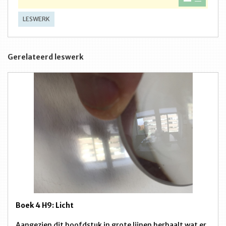
LESWERK
Gerelateerd leswerk
Boek 4 H9: Licht
Aangezien dit hoofdstuk in grote lijnen herhaalt wat er