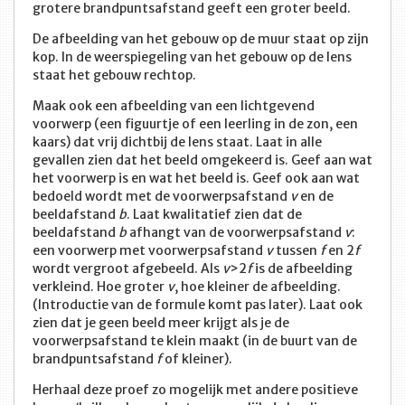
grotere brandpuntsafstand geeft een groter beeld.
De afbeelding van het gebouw op de muur staat op zijn
kop. In de weerspiegeling van het gebouw op de lens
staat het gebouw rechtop.
Maak ook een afbeelding van een lichtgevend
voorwerp (een figuurtje of een leerling in de zon, een
kaars) dat vrij dichtbij de lens staat. Laat in alle
gevallen zien dat het beeld omgekeerd is. Geef aan wat
het voorwerp is en wat het beeld is. Geef ook aan wat
bedoeld wordt met de voorwerpsafstand
v
en de
beeldafstand
b
. Laat kwalitatief zien dat de
beeldafstand
b
afhangt van de voorwerpsafstand
v
:
een voorwerp met voorwerpsafstand
v
tussen
f
en 2
f
wordt vergroot afgebeeld. Als
v
>2
f
is de afbeelding
verkleind. Hoe groter
v
, hoe kleiner de afbeelding.
(Introductie van de formule komt pas later). Laat ook
zien dat je geen beeld meer krijgt als je de
voorwerpsafstand te klein maakt (in de buurt van de
brandpuntsafstand
f
of kleiner).
Herhaal deze proef zo mogelijk met andere positieve