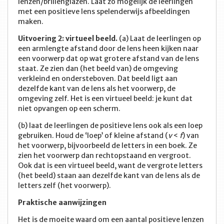
lenzen/brillenglazen. Laat zo mogelijk de leerlingen
met een positieve lens spelenderwijs afbeeldingen
maken.
Uitvoering 2: virtueel beeld.
(a) Laat de leerlingen op
een armlengte afstand door de lens heen kijken naar
een voorwerp dat op wat grotere afstand van de lens
staat. Ze zien dan (het beeld van) de omgeving
verkleind en ondersteboven. Dat beeld ligt aan
dezelfde kant van de lens als het voorwerp, de
omgeving zelf. Het is een virtueel beeld: je kunt dat
niet opvangen op een scherm.
(b) laat de leerlingen de positieve lens ook als een loep
gebruiken. Houd de ‘loep’ of kleine afstand (
v
<
f
) van
het voorwerp, bijvoorbeeld de letters in een boek. Ze
zien het voorwerp dan rechtopstaand en vergroot.
Ook dat is een virtueel beeld, want de vergrote letters
(het beeld) staan aan dezelfde kant van de lens als de
letters zelf (het voorwerp).
Praktische aanwijzingen
Het is de moeite waard om een aantal positieve lenzen