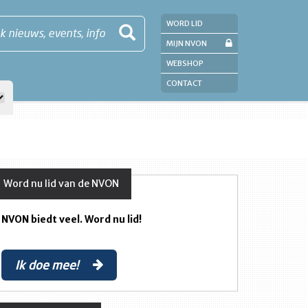
WORD LID
k nieuws, events, info
MIJN NVON
WEBSHOP
CONTACT
Word nu lid van de NVON
NVON biedt veel. Word nu lid!
Ik doe mee!