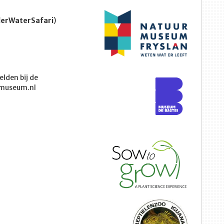
erWaterSafari
)
lden bij de
ymuseum.nl