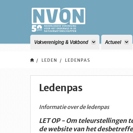
<title>NVON</title>
Vakvereniging & Vakbond
Actueel
LEDEN
LEDENPAS
Ledenpas
Informatie over de ledenpas
LET OP - Om teleurstellingen t
de website van het desbetref