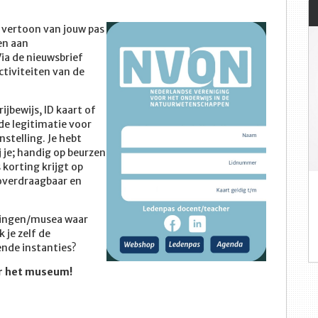
 vertoon van jouw pas
en aan
Via de nieuwsbrief
tiviteiten van de
ijbewijs, ID kaart of
e legitimatie voor
stelling. Je hebt
 je; handig op beurzen
korting krijgt op
 overdraagbaar en
llingen/musea waar
 je zelf de
nde instanties?
ar het museum!