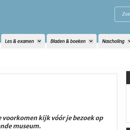
Zoe
Les & examen
Bladen & boeken
Nascholing
e voorkomen kijk vóór je bezoek op
fende museum.