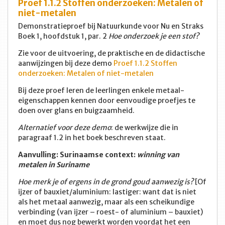
Proef 1.1.2 Stoffen onderzoeken: Metalen of
niet-metalen
Demonstratieproef bij Natuurkunde voor Nu en Straks
Boek 1, hoofdstuk 1, par. 2
Hoe onderzoek je een stof?
Zie voor de uitvoering, de praktische en de didactische
aanwijzingen bij deze demo
Proef 1.1.2 Stoffen
onderzoeken: Metalen of niet-metalen
Bij deze proef leren de leerlingen enkele metaal-
eigenschappen kennen door eenvoudige proefjes te
doen over glans en buigzaamheid.
Alternatief voor deze demo
: de werkwijze die in
paragraaf 1.2 in het boek beschreven staat.
Aanvulling: Surinaamse context:
winning van
metalen in Suriname
Hoe merk je of ergens in de grond goud aanwezig is?
[Of
ijzer of bauxiet/aluminium: lastiger: want dat is niet
als het metaal aanwezig, maar als een scheikundige
verbinding (van ijzer – roest- of aluminium – bauxiet)
en moet dus nog bewerkt worden voordat het een