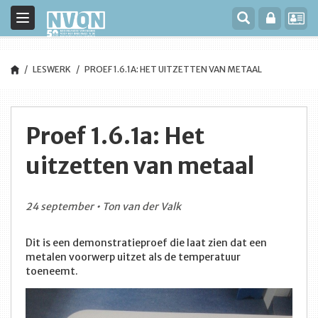
Toggle
navigation
LESWERK
PROEF 1.6.1A: HET UITZETTEN VAN METAAL
Proef 1.6.1a: Het
uitzetten van metaal
24 september • Ton van der Valk
Dit is een demonstratieproef die laat zien dat een
metalen voorwerp uitzet als de temperatuur
toeneemt.