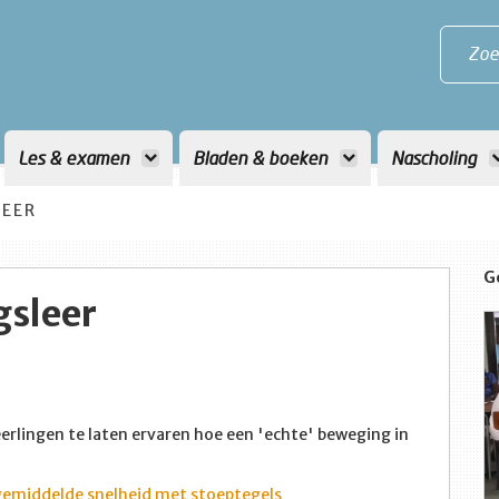
Zoe
Les & examen
Bladen & boeken
Nascholing
LEER
G
gsleer
eerlingen te laten ervaren hoe een 'echte' beweging in
n gemiddelde snelheid met stoeptegels