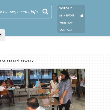
WORD LID
k nieuws, events, info
MIJN NVON
WEBSHOP
CONTACT
erelateerd leswerk