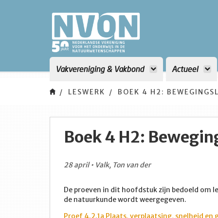
Vakvereniging & Vakbond
Actueel
LESWERK
BOEK 4 H2: BEWEGINGS
Boek 4 H2: Bewegin
28 april • Valk, Ton van der
De proeven in dit hoofdstuk zijn bedoeld om l
de natuurkunde wordt weergegeven.
Proef 4.2.1a Plaats, verplaatsing, snelheid e