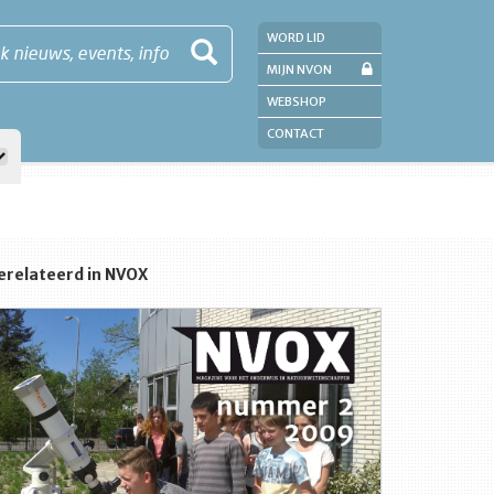
WORD LID
k nieuws, events, info
MIJN NVON
WEBSHOP
CONTACT
erelateerd in NVOX