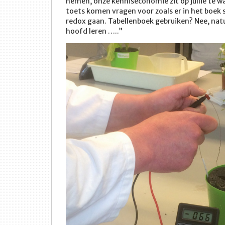
nemen, onze kenniseconomie zit op jullie te w
toets komen vragen voor zoals er in het boek
redox gaan. Tabellenboek gebruiken? Nee, natuu
hoofd leren …..”