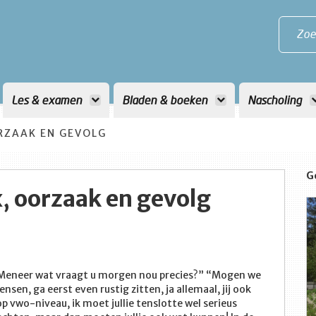
Zoe
Les & examen
Bladen & boeken
Nascholing
RZAAK EN GEVOLG
G
, oorzaak en gevolg
“Meneer wat vraagt u morgen nou precies?” “Mogen we
en, ga eerst even rustig zitten, ja allemaal, jij ook
op vwo-niveau, ik moet jullie tenslotte wel serieus