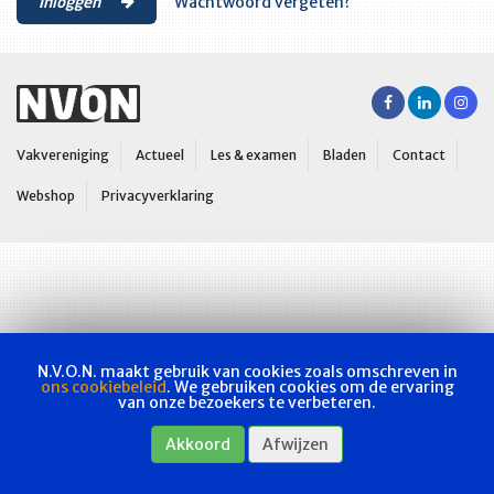
Inloggen
Wachtwoord vergeten?
Vakvereniging
Actueel
Les & examen
Bladen
Contact
Webshop
Privacyverklaring
N.V.O.N. maakt gebruik van cookies zoals omschreven in
ons cookiebeleid
. We gebruiken cookies om de ervaring
van onze bezoekers te verbeteren.
Akkoord
Afwijzen