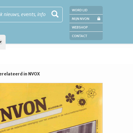
WORD LID
k nieuws, events, info
MIJN NVON
WEBSHOP
CONTACT
erelateerd in NVOX