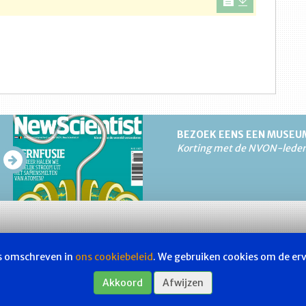
BEZOEK EENS EEN MUSEU
Korting met de NVON-lede
ls omschreven in
ons cookiebeleid
. We gebruiken cookies om de er
Akkoord
Afwijzen
Les & examen
Bladen
Contact
Webs