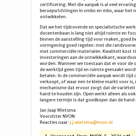
certificering. Met die aanpak is al veel ervaring
beroepsrichtingen in vmbo en mbo, waar het n
ontwikkelen.
Dat we het tijdrovende en specialistische werk
docentenbaan is lang niet altijd ruimte en fo
binnen de aanstelling tijd voor maken, goed be
vormgeving goed regelen: met die randvoorwa
met commerciële materialen. Kwaliteit kost tij
investeringen aan de ontwikkelkant, waardoor 
worden. Wanneer we toestaan dat er voor de o
de werktijd geen tijd en ruimte gemaakt word
betalen. In de commerciële aanpak wordt tijd d
verkoopt, of waar een te kleine markt voor is,
mechanisme dat ervoor zorgt dat de variëteit a
hand te houden zijn. Open werkt alleen als o
langere termijn is dat goedkoper dan de hand 
Jan Jaap Wietsma
Voorzitter NVON
Reacties naar:
j.j.wietsma@nvon.nl