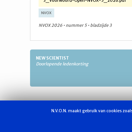
3_Voorwoord-Open-NVOX-5_2026.pdf
NVOX
NVOX 2026 • nummer 5 • bladzijde 3
NEW SCIENTIST
Doorlopende ledenkorting
N.V.O.N. maakt gebruik van cookies zoa
Vakvereniging
Actueel