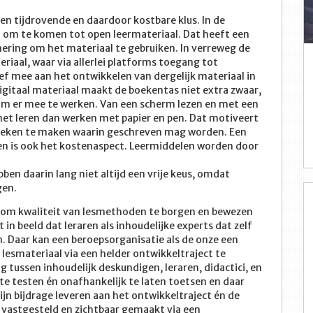
en tijdrovende en daardoor kostbare klus. In de
n om te komen tot open leermateriaal. Dat heeft een
ering om het materiaal te gebruiken. In verreweg de
riaal, waar via allerlei platforms toegang tot
f mee aan het ontwikkelen van dergelijk materiaal in
Digitaal materiaal maakt de boekentas niet extra zwaar,
 om er mee te werken. Van een scherm lezen en met een
het leren dan werken met papier en pen. Dat motiveert
eken te maken waarin geschreven mag worden. Een
en is ook het kostenaspect. Leermiddelen worden door
en daarin lang niet altijd een vrije keus, omdat
gen.
s om kwaliteit van lesmethoden te borgen en bewezen
in beeld dat leraren als inhoudelijke experts dat zelf
 Daar kan een beroepsorganisatie als de onze een
r lesmateriaal via een helder ontwikkeltraject te
 tussen inhoudelijk deskundigen, leraren, didactici, en
te testen én onafhankelijk te laten toetsen en daar
jn bijdrage leveren aan het ontwikkeltraject én de
k vastgesteld en zichtbaar gemaakt via een