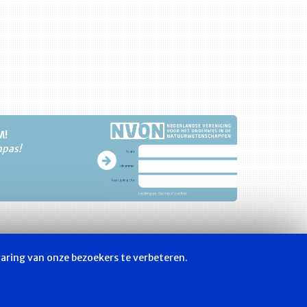
M!
npas!
varing van onze bezoekers te verbeteren.
hop
Privacyverklaring