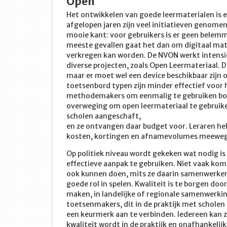
Open
Het ontwikkelen van goede leermaterialen is e
afgelopen jaren zijn veel initiatieven genome
mooie kant: voor gebruikers is er geen belemm
meeste gevallen gaat het dan om digitaal mate
verkregen kan worden. De NVON werkt intensie
diverse projecten, zoals Open Leermateriaal. 
maar er moet wel een device beschikbaar zijn
toetsenbord typen zijn minder effectief voor 
methodemakers om eenmalig te gebruiken bo
overweging om open leermateriaal te gebruik
scholen aangeschaft,
en ze ontvangen daar budget voor. Leraren hebb
kosten, kortingen en afnamevolumes meewe
Op politiek niveau wordt gekeken wat nodig i
effectieve aanpak te gebruiken. Niet vaak komt 
ook kunnen doen, mits ze daarin samenwerken.
goede rol in spelen. Kwaliteit is te borgen doo
maken, in landelijke of regionale samenwerking
toetsenmakers, dit in de praktijk met scholen 
een keurmerk aan te verbinden. Iedereen kan zi
kwaliteit wordt in de praktijk en onafhankelij