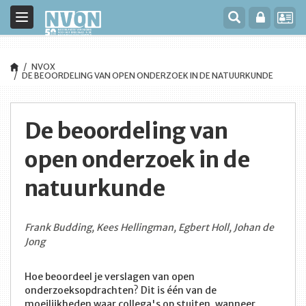
Toggle
navigation
NVOX
DE BEOORDELING VAN OPEN ONDERZOEK IN DE NATUURKUNDE
De beoordeling van
open onderzoek in de
natuurkunde
Frank Budding, Kees Hellingman, Egbert Holl, Johan de
Jong
Hoe beoordeel je verslagen van open
onderzoeksopdrachten? Dit is één van de
moeilijkheden waar collega's op stuiten, wanneer