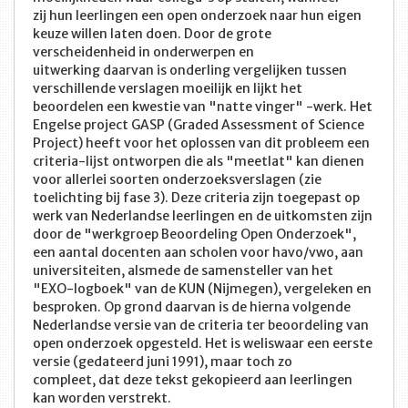
zij hun leerlingen een open onderzoek naar hun eigen
keuze willen laten doen. Door de grote
verscheidenheid in onderwerpen en
uitwerking daarvan is onderling vergelijken tussen
verschillende verslagen moeilijk en lijkt het
beoordelen een kwestie van "natte vinger" -werk. Het
Engelse project GASP (Graded Assessment of Science
Project) heeft voor het oplossen van dit probleem een
criteria-lijst ontworpen die als "meetlat" kan dienen
voor allerlei soorten onderzoeksverslagen (zie
toelichting bij fase 3). Deze criteria zijn toegepast op
werk van Nederlandse leerlingen en de uitkomsten zijn
door de "werkgroep Beoordeling Open Onderzoek",
een aantal docenten aan scholen voor havo/vwo, aan
universiteiten, alsmede de samensteller van het
"EXO-logboek" van de KUN (Nijmegen), vergeleken en
besproken. Op grond daarvan is de hierna volgende
Nederlandse versie van de criteria ter beoordeling van
open onderzoek opgesteld. Het is weliswaar een eerste
versie (gedateerd juni 1991), maar toch zo
compleet, dat deze tekst gekopieerd aan leerlingen
kan worden verstrekt.