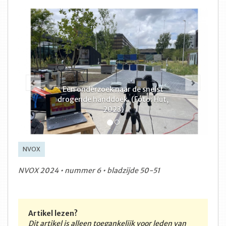
Vorige
Volge
Een onderzoek naar de snelst
drogende handdoek. (Foto: Hut,
2023)
NVOX
NVOX 2024 • nummer 6 • bladzijde 50-51
Artikel lezen?
Dit artikel is alleen toegankelijk voor leden van