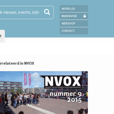
WORD LID
k nieuws, events, info
MIJN NVON
WEBSHOP
CONTACT
erelateerd in NVOX