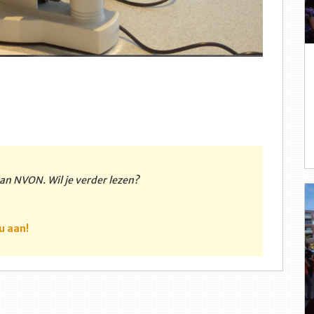
 van NVON. Wil je verder lezen?
u aan!