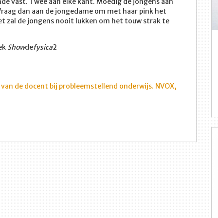
nde vast. Twee aan elke kant. Moedig de jongens aan
 Vraag dan aan de jongedame om met haar pink het
t zal de jongens nooit lukken om het touw strak te
oek
Show
de
fysica
2
 van de docent bij probleemstellend onderwijs. NVOX,