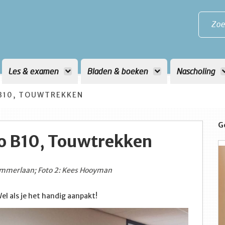
Zoe
Les & examen
Bladen & boeken
Nascholing
B10, TOUWTREKKEN
G
o B10, Touwtrekken
 Ammerlaan; Foto 2: Kees Hooyman
el als je het handig aanpakt!