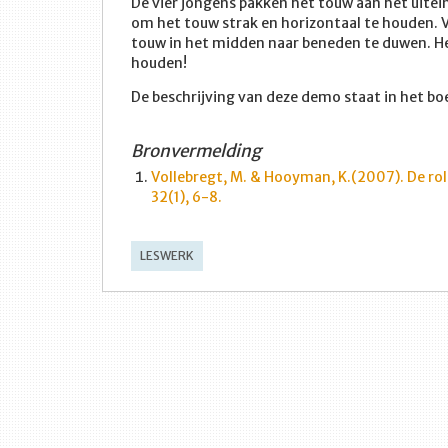
De vier jongens pakken het touw aan het uitei
om het touw strak en horizontaal te houden.
touw in het midden naar beneden te duwen. He
houden!
De beschrijving van deze demo staat in het b
Bronvermelding
Vollebregt, M. & Hooyman, K.(2007). De rol
32(1), 6-8.
LESWERK