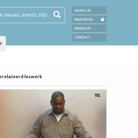
WORD LID
k nieuws, events, info
MIJN NVON
WEBSHOP
CONTACT
erelateerd leswerk