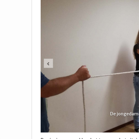
Vorige
De jongedame z