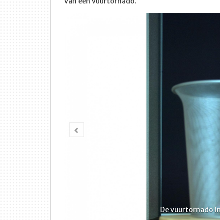
van een vuurtornado.
Vorige
De vuurtornado in