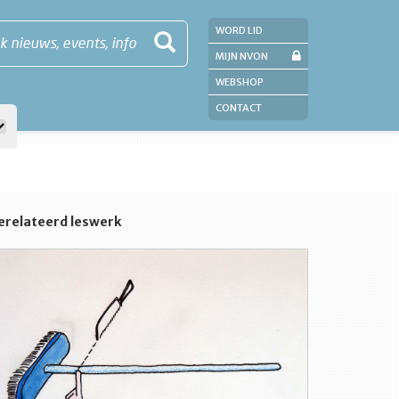
WORD LID
k nieuws, events, info
MIJN NVON
WEBSHOP
CONTACT
erelateerd leswerk