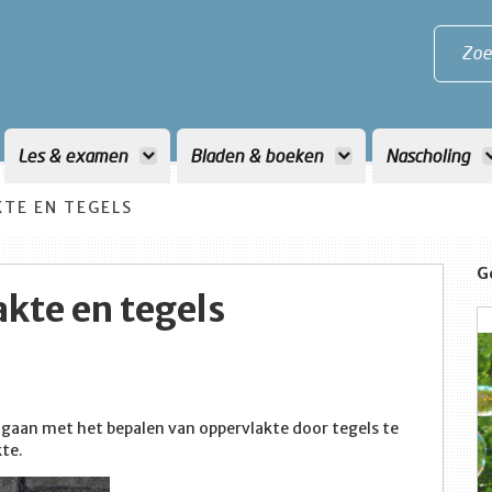
Zoe
Les & examen
Bladen & boeken
Nascholing
KTE EN TEGELS
G
akte en tegels
gaan met het bepalen van oppervlakte door tegels te
kte.