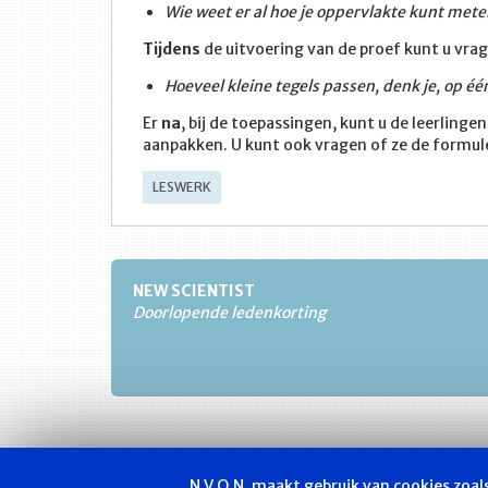
Wie weet er al hoe je oppervlakte kunt met
Tijdens
de uitvoering van de proef kunt u vrag
Hoeveel kleine tegels passen, denk je, op éé
Er
na
, bij de toepassingen, kunt u de leerling
aanpakken. U kunt ook vragen of ze de formule
LESWERK
NEW SCIENTIST
Doorlopende ledenkorting
N.V.O.N. maakt gebruik van cookies zoa