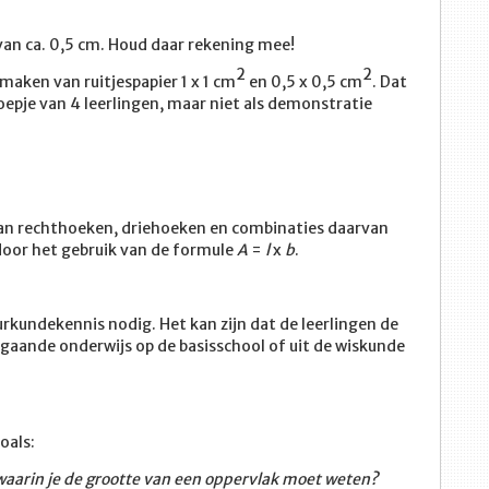
van ca. 0,5 cm. Houd daar rekening mee!
2
2
 maken van ruitjespapier 1 x 1 cm
en 0,5 x 0,5 cm
. Dat
roepje van 4 leerlingen, maar niet als demonstratie
 van rechthoeken, driehoeken en combinaties daarvan
door het gebruik van de formule
A
=
l
x
b
.
kundekennis nodig. Het kan zijn dat de leerlingen de
gaande onderwijs op de basisschool of uit de wiskunde
zoals:
 waarin je de grootte van een oppervlak moet weten?