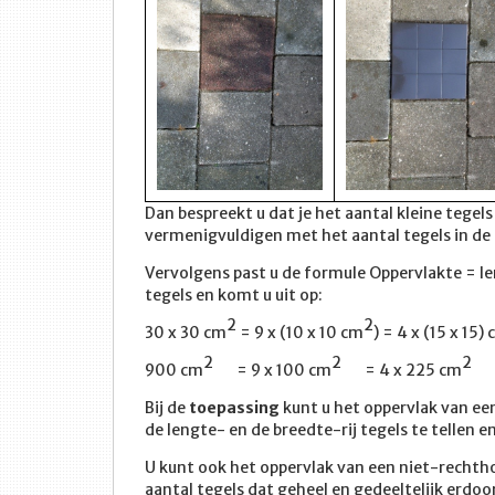
Dan bespreekt u dat je het aantal kleine tegel
vermenigvuldigen met het aantal tegels in de br
Vervolgens past u de formule Oppervlakte = le
tegels en komt u uit op:
2
2
30 x 30 cm
= 9 x (10 x 10 cm
) = 4 x (15 x 15)
2
2
2
900 cm
= 9 x 100 cm
= 4 x 225 cm
Bij de
toepassing
kunt u het oppervlak van ee
de lengte- en de breedte-rij tegels te tellen 
U kunt ook het oppervlak van een niet-rechth
aantal tegels dat geheel en gedeeltelijk erdoo