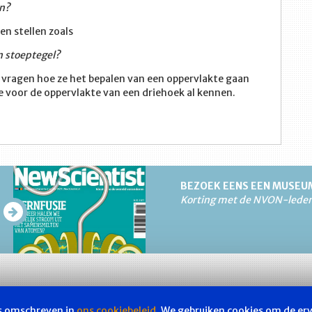
en?
en stellen zoals
n stoeptegel?
en vragen hoe ze het bepalen van een oppervlakte gaan
 voor de oppervlakte van een driehoek al kennen.
BEZOEK EENS EEN MUSEU
Korting met de NVON-lede
ls omschreven in
ons cookiebeleid
. We gebruiken cookies om de er