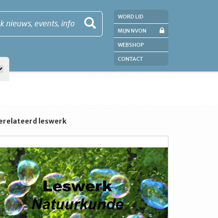
WORD LID
k nieuws, events, info
MIJN NVON
WEBSHOP
CONTACT
erelateerd leswerk