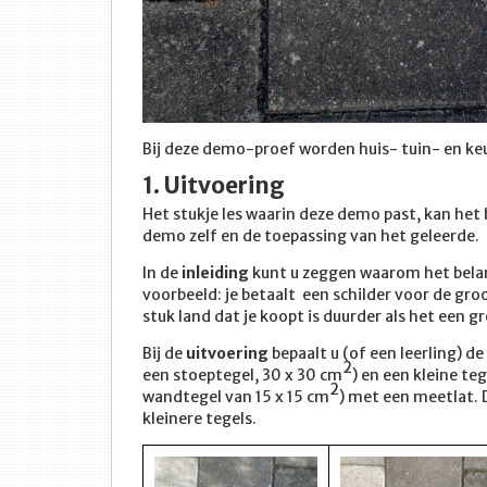
Bij deze demo-proef worden huis- tuin- en ke
1. Uitvoering
Het stukje les waarin deze demo past, kan het b
demo zelf en de toepassing van het geleerde.
In de
inleiding
kunt u zeggen waarom het belang
voorbeeld: je betaalt een schilder voor de gro
stuk land dat je koopt is duurder als het een 
Bij de
uitvoering
bepaalt u (of een leerling) d
2
een stoeptegel, 30 x 30 cm
) en een kleine te
2
wandtegel van 15 x 15 cm
) met een meetlat. 
kleinere tegels.