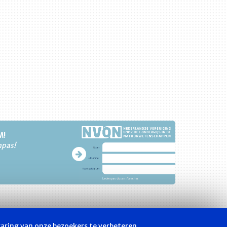
M!
npas!
varing van onze bezoekers te verbeteren.