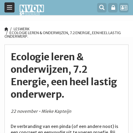
Toggle
navigation
LESWERK
ECOLOGIE LEREN & ONDERWIJZEN, 7.2 ENERGIE, EEN HEEL LASTIG
ONDERWERP.
Ecologie leren &
onderwijzen, 7.2
Energie, een heel lastig
onderwerp.
22 november • Mieke Kapteijn
De verbranding van een pinda (of een andere noot) is
een concreet en eenvoudig uit te voeren proefje. Bij