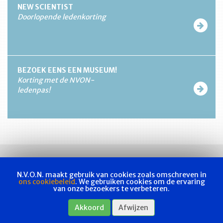
NEW SCIENTIST
Doorlopende ledenkorting
BEZOEK EENS EEN MUSEUM!
Korting met de NVON-
ledenpas!
N.V.O.N. maakt gebruik van cookies zoals omschreven in
ons cookiebeleid
. We gebruiken cookies om de ervaring
van onze bezoekers te verbeteren.
Vakvereniging
Actueel
Les & examen
Bladen
Contact
Akkoord
Afwijzen
Webshop
Privacyverklaring