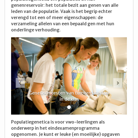
genenreservoir: het totale bezit aan genen van alle
leden van de populatie. Vaak is het begrip echter
verengd tot een of meer eigenschappen: de
verzameling allelen van een bepaald gen met hun
onderlinge verhouding.
Vorige
Volge
Genetisch testen van tumormateriaal
in de klas
Populatiegenetica is voor vwo-leerlingen als
onderwerp in het eindexamenprogramma
opgenomen. Je kunt er leuke (en moeilijke) opgaven