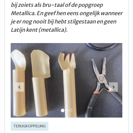
bij zoiets als bru-taal of de popgroep
Metallica. En geef hen eens ongelijk wanneer
je er nog nooit bij hebt stilgestaan en geen
Latijn kent (metallica).
Vorige
Volge
TERUGKOPPELING