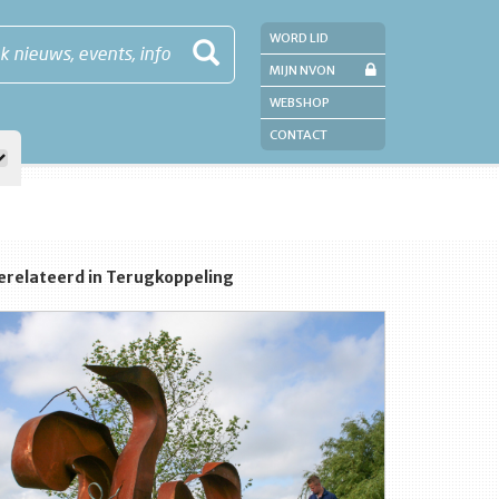
WORD LID
k nieuws, events, info
MIJN NVON
WEBSHOP
CONTACT
erelateerd in Terugkoppeling