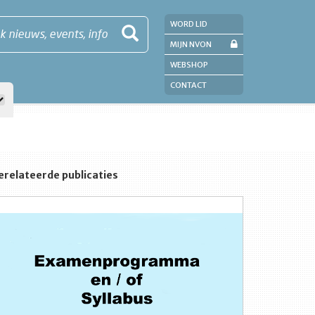
WORD LID
k nieuws, events, info
MIJN NVON
WEBSHOP
CONTACT
erelateerde publicaties