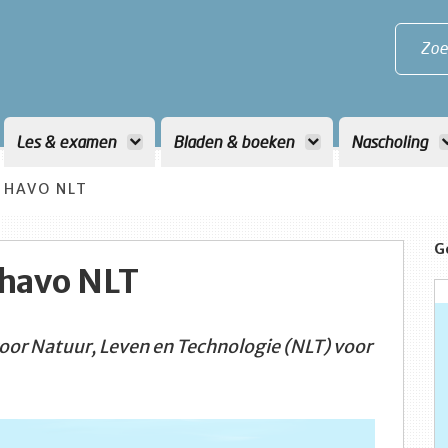
Zoe
Les & examen
Bladen & boeken
Nascholing
HAVO NLT
G
havo NLT
or Natuur, Leven en Technologie (NLT) voor