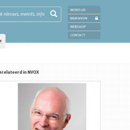
WORD LID
k nieuws, events, info
MIJN NVON
WEBSHOP
CONTACT
erelateerd in NVOX