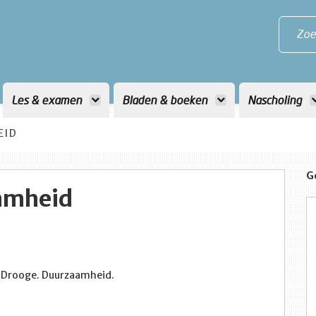
Zoe
Les & examen
Bladen & boeken
Nascholing
EID
G
amheid
 Drooge. Duurzaamheid.