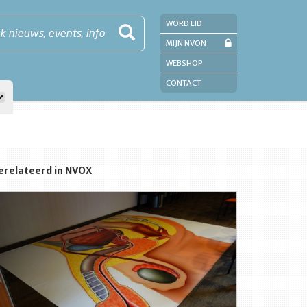
WORD LID
k nieuws, events, info
MIJN NVON
WEBSHOP
CONTACT
erelateerd in NVOX