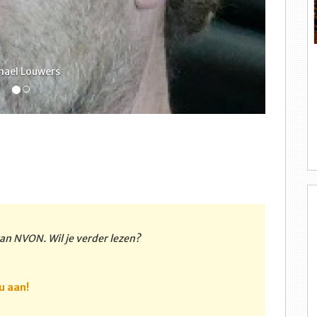
hael Louwers
 van NVON. Wil je verder lezen?
u aan!