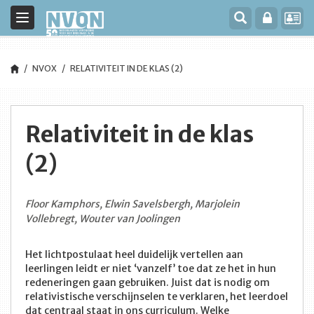
Toggle
navigation
NVOX
RELATIVITEIT IN DE KLAS (2)
Relativiteit in de klas
(2)
Floor Kamphors, Elwin Savelsbergh, Marjolein
Vollebregt, Wouter van Joolingen
Het lichtpostulaat heel duidelijk vertellen aan
leerlingen leidt er niet ‘vanzelf’ toe dat ze het in hun
redeneringen gaan gebruiken. Juist dat is nodig om
relativistische verschijnselen te verklaren, het leerdoel
dat centraal staat in ons curriculum. Welke