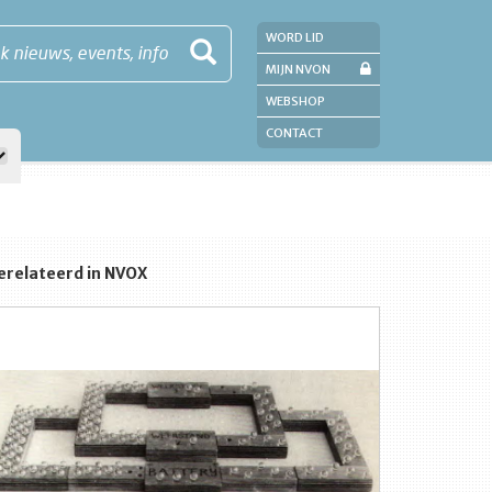
WORD LID
k nieuws, events, info
MIJN NVON
WEBSHOP
CONTACT
erelateerd in NVOX