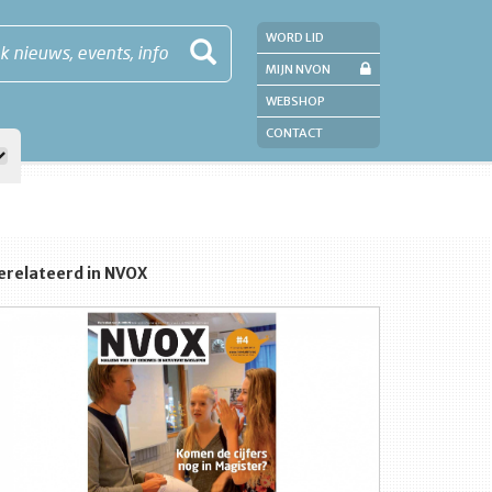
WORD LID
k nieuws, events, info
MIJN NVON
WEBSHOP
CONTACT
erelateerd in NVOX