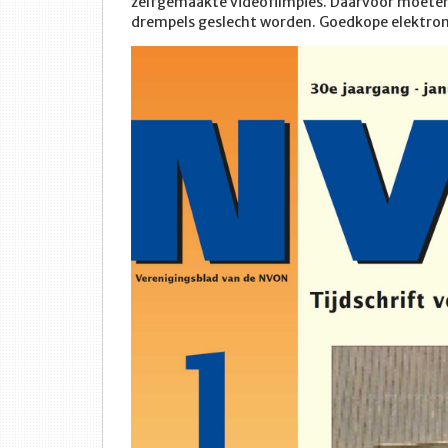
zelfgemaakte videofilmpies. Daarvoor moeten 
drempels geslecht worden. Goedkope elektron