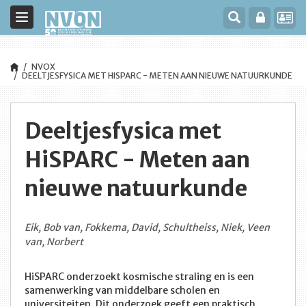
Toggle
navigation
NVOX
DEELTJESFYSICA MET HISPARC - METEN AAN NIEUWE NATUURKUNDE
Deeltjesfysica met
HiSPARC - Meten aan
nieuwe natuurkunde
Eik, Bob van, Fokkema, David, Schultheiss, Niek, Veen
van, Norbert
HiSPARC onderzoekt kosmische straling en is een
samenwerking van middelbare scholen en
universiteiten. Dit onderzoek geeft een praktisch