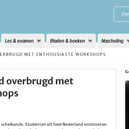
Zoe
Les & examen
Bladen & boeken
Nascholing
OVERBRUGD MET ENTHOUSIASTE WORKSHOPS
G
nd overbrugd met
hops
en scheikunde. Studenten uit heel Nederland ontmoeten