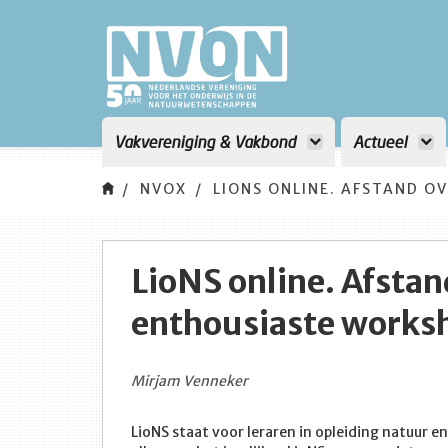
Vakvereniging & Vakbond
Actueel
NVOX
LIONS ONLINE. AFSTAND 
LioNS online. Afsta
enthousiaste works
Mirjam Venneker
LioNS staat voor leraren in opleiding natuur 