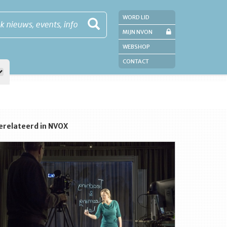
WORD LID
k nieuws, events, info
MIJN NVON
WEBSHOP
CONTACT
erelateerd in NVOX