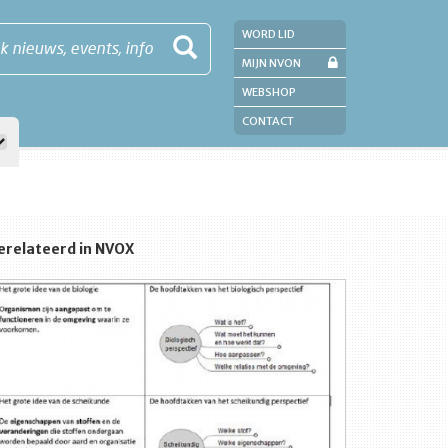
WORD LID
k nieuws, events, info
MIJN NVON
WEBSHOP
CONTACT
erelateerd in NVOX