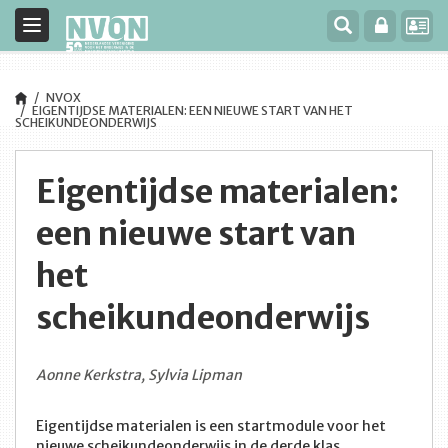
Toggle
navigation
NVOX
EIGENTIJDSE MATERIALEN: EEN NIEUWE START VAN HET
SCHEIKUNDEONDERWIJS
Eigentijdse materialen:
een nieuwe start van
het
scheikundeonderwijs
Aonne Kerkstra, Sylvia Lipman
Eigentijdse materialen is een startmodule voor het
nieuwe scheikundeonderwijs in de derde klas