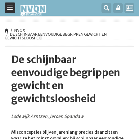
Toggle
navigation
NVOX
DE SCHIJNBAAR EENVOUDIGE BEGRIPPEN GEWICHT EN
GEWICHTSLOOSHEID
De schijnbaar
eenvoudige begrippen
gewicht en
gewichtsloosheid
Lodewijk Arntzen, Jeroen Spandaw
Misconcepties blijven jarenlang precies daar zitten
waar ze het minst opvallen: bij schijnbaar eenvoudige