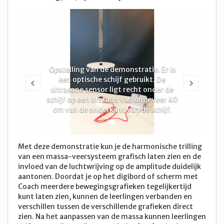
Opstelling van de demonstratie. Er is
Vorige
Volge
een optische schijf gebruikt. De
ultrasone sensor ligt recht onder de
schijf op een afstand van ongeveer 40
cm van de onderkant van de schijf.
Met deze demonstratie kun je de harmonische trilling
van een massa-veersysteem grafisch laten zien en de
invloed van de luchtwrijving op de amplitude duidelijk
aantonen. Doordat je op het digibord of scherm met
Coach meerdere bewegingsgrafieken tegelijkertijd
kunt laten zien, kunnen de leerlingen verbanden en
verschillen tussen de verschillende grafieken direct
zien. Na het aanpassen van de massa kunnen leerlingen