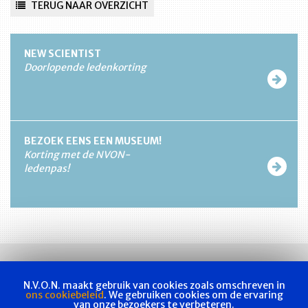
TERUG NAAR OVERZICHT
NEW SCIENTIST
Doorlopende ledenkorting
BEZOEK EENS EEN MUSEUM!
Korting met de NVON-
ledenpas!
N.V.O.N. maakt gebruik van cookies zoals omschreven in
ons cookiebeleid
. We gebruiken cookies om de ervaring
van onze bezoekers te verbeteren.
Vakvereniging
Actueel
Les & examen
Bladen
Contact