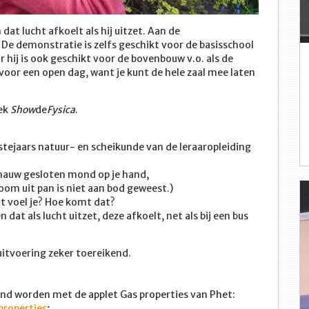
at lucht afkoelt als hij uitzet. Aan de
 De demonstratie is zelfs geschikt voor de basisschool
r hij is ook geschikt voor de bovenbouw v.o. als de
oor een open dag, want je kunt de hele zaal mee laten
oek
Show
de
Fysica
.
stejaars natuur- en scheikunde van de leraaropleiding
n nauw gesloten mond op je hand,
oom uit pan is niet aan bod geweest.)
t voel je? Hoe komt dat?
dat als lucht uitzet, deze afkoelt, net als bij een bus
uitvoering zeker toereikend.
oond worden met de applet Gas properties van Phet:
properties
;