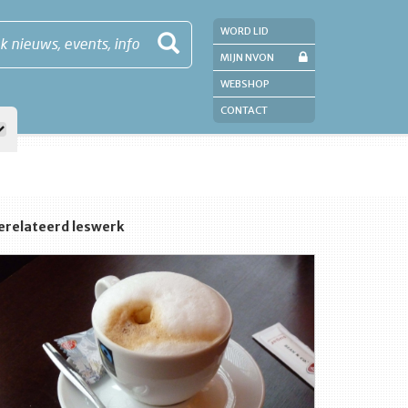
WORD LID
k nieuws, events, info
MIJN NVON
WEBSHOP
CONTACT
erelateerd leswerk