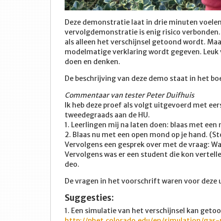
Deze demonstratie laat in drie minuten voelen d
vervolgdemonstratie is enig risico verbonden.
als alleen het verschijnsel getoond wordt. Maa
modelmatige verklaring wordt gegeven. Leuk v
doen en denken.
De beschrijving van deze demo staat in het b
Commentaar van tester Peter Duifhuis
Ik heb deze proef als volgt uitgevoerd met eer
tweedegraads aan de HU.
1. Leerlingen mij na laten doen: blaas met ee
2. Blaas nu met een open mond op je hand. (St
Vervolgens een gesprek over met de vraag: Wa
Vervolgens was er een student die kon vertellen 
deo.
De vragen in het voorschrift waren voor deze 
Suggesties:
1. Een simulatie van het verschijnsel kan get
http://phet.colorado.edu/en/simulation/gas-