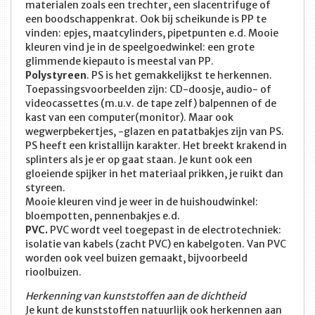
materialen zoals een trechter, een slacentrifuge of
een boodschappenkrat. Ook bij scheikunde is PP te
vinden: epjes, maatcylinders, pipetpunten e.d. Mooie
kleuren vind je in de speelgoedwinkel: een grote
glimmende kiepauto is meestal van PP.
Polystyreen
. PS is het gemakkelijkst te herkennen.
Toepassingsvoorbeelden zijn: CD-doosje, audio- of
videocassettes (m.u.v. de tape zelf) balpennen of de
kast van een computer(monitor). Maar ook
wegwerpbekertjes, -glazen en patatbakjes zijn van PS.
PS heeft een kristallijn karakter. Het breekt krakend in
splinters als je er op gaat staan. Je kunt ook een
gloeiende spijker in het materiaal prikken, je ruikt dan
styreen.
Mooie kleuren vind je weer in de huishoudwinkel:
bloempotten, pennenbakjes e.d.
PVC.
PVC wordt veel toegepast in de electrotechniek:
isolatie van kabels (zacht PVC) en kabelgoten. Van PVC
worden ook veel buizen gemaakt, bijvoorbeeld
rioolbuizen.
Herkenning van kunststoffen aan de dichtheid
Je kunt de kunststoffen natuurlijk ook herkennen aan