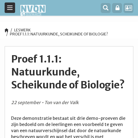
Toggle
navigation
LESWERK
PROEF 1.1.1: NATUURKUNDE, SCHEIKUNDE OF BIOLOGIE?
Proef 1.1.1:
Natuurkunde,
Scheikunde of Biologie?
22 september • Ton van der Valk
Deze demonstratie bestaat uit drie demo-proeven die
zijn bedoeld om de leerlingen een voorbeeld te geven
van een natuurverschijnsel dat door de natuurkunde
beschreven wordt en wat het verschil is met