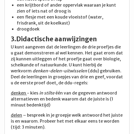
een krijtbord of ander oppervlak waaraan je kunt
zien of iets nat of droog is
een flesje met een koude vloeistof (water,
frisdrank, uit de koelkast)
droogdoek
3.Didactische aanwijzingen
U kunt aangeven dat de leerlingen de drie proefjes die
u gaat demonstreren al wel kennen. Het gaat erom dat
zij kunnen uitleggen of het proefje gaat over biologie,
scheikunde of natuurkunde. U kunt hierbij de
werkvorm
denken-delen-uitwisselen
(ddu) gebruiken.
Deel de leerlingen in groepjes van drie en geef, voordat
u de eerste proef doet, de ddu-regels:
denken
- kies
in stilte
één van de gegeven antwoord
alternatieven en bedenk waarom dat de juiste is (1
minuut bedenktijd)
delen
– bespreek in je groepje welk antwoord het juiste
is en waarom. Probeer het met elkaar eens te worden
(tijd: 3 minuten).