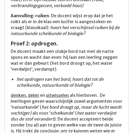
verbrandingsgassen, verkoold hout)
Aanvulling: ruiken
. De docent wijst erop dat je het
ruikt als er in de klas een lucifer is aangestoken en
vraagt (klassikaal):
hoort het verschijnsel ruiken bij de
natuurkunde scheikunde of biologie?
Proef 2: opdrogen.
De docent maakt een stukje bord nat met de natte
spons en wacht dan even: hij laat een leerling zeggen
wat er dan gebeurt (het bord droogt op, het water
‘verdwijnt’, verdampt).
het opdrogen van het bord, hoort dat tot de
scheikunde, natuurkunde of biologie?
denken
,
delen
en
uitwisselen
als hierboven. De
leerlingen geven waarschijnlijk zowel argumenten voor
‘natuurkunde’ (
het bord droogt op, maar de lucht wordt
vochtiger)
als voor ‘scheikunde’ (
het water verdwijnt
dus de stof verandert
). De docent accepteert beide
zonder (nu al) aan te geven welke van de twee de juiste
is. Hij trekt de conclusie: om te kunnen weten wie er