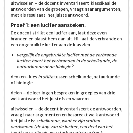
uitwisselen
– de docent inventariseert klassikaal de
antwoorden van de groepen, vraagt naar argumenten,
met als resultaat: het juiste antwoord.
Proef 1: een lucifer aansteken.
De docent strijkt een lucifer aan, laat deze even
branden en blaast hem dan uit. Hij laat de verbrande en
een ongebruikte lucifer aan de klas zien.
vergelijk de ongebruikte lucifer met de verbrande
lucifer: hoort het verbranden in de scheikunde, de
natuurkunde of de biologie?
denken
- kies
in stilte
tussen scheikunde, natuurkunde
of biologie
delen
– de leerlingen bespreken in groepjes van drie
welk antwoord het juiste is en waarom.
uitwisselen
– de docent inventariseert de antwoorden,
vraagt naar argumenten en bespreekt welk antwoord
het juiste is:
scheikunde, want er zijn stoffen
verdwenen (de kop van de lucifer, een deel van het
hout) en er zijn nieuwe stoffen ontstaan (rook,