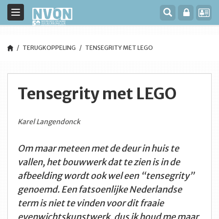
Toggle
navigation
TERUGKOPPELING
TENSEGRITY MET LEGO
Tensegrity met LEGO
Karel Langendonck
Om maar meteen met de deur in huis te
vallen, het bouwwerk dat te zien is in de
afbeelding wordt ook wel een “tensegrity”
genoemd. Een fatsoenlijke Nederlandse
term is niet te vinden voor dit fraaie
evenwichtskunstwerk, dus ik houd me maar