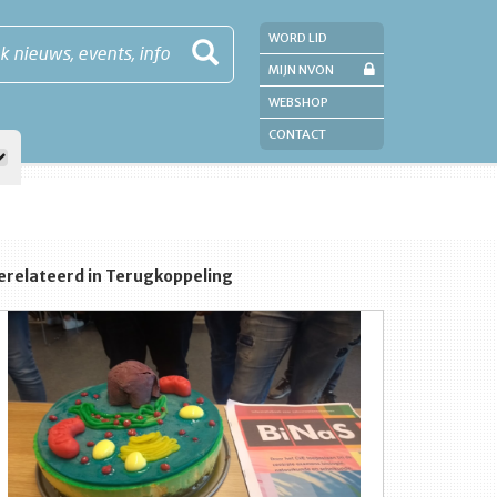
WORD LID
k nieuws, events, info
MIJN NVON
WEBSHOP
CONTACT
erelateerd in Terugkoppeling