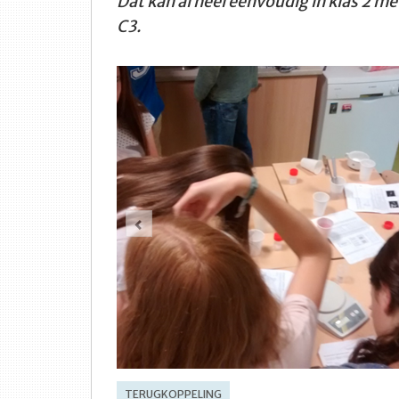
Dat kan al heel eenvoudig in klas 2 
C3.
Vorige
TERUGKOPPELING