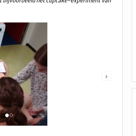
met bijvoorbeeld het cupcake-experiment van
Volgende