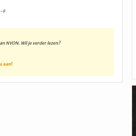
8-9
 van NVON. Wil je verder lezen?
u aan!