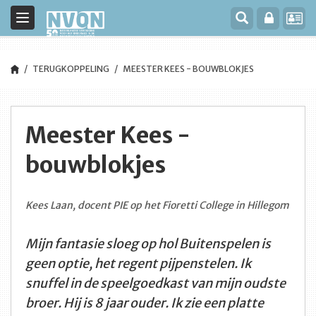
Toggle
navigation
TERUGKOPPELING
MEESTER KEES - BOUWBLOKJES
Meester Kees -
bouwblokjes
Kees Laan, docent PIE op het Fioretti College in Hillegom
Mijn fantasie sloeg op hol Buitenspelen is
geen optie, het regent pijpenstelen. Ik
snuffel in de speelgoedkast van mijn oudste
broer. Hij is 8 jaar ouder. Ik zie een platte