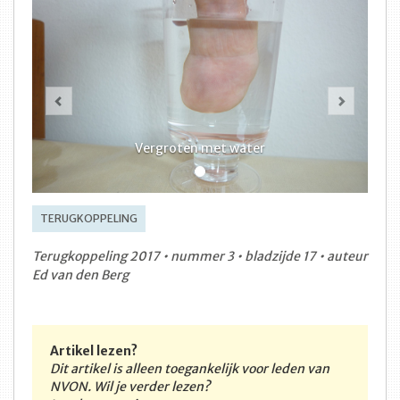
Vorige
Volge
Vergroten met water
TERUGKOPPELING
Terugkoppeling 2017 • nummer 3 • bladzijde 17 • auteur
Ed van den Berg
Artikel lezen?
Dit artikel is alleen toegankelijk voor leden van
NVON. Wil je verder lezen?