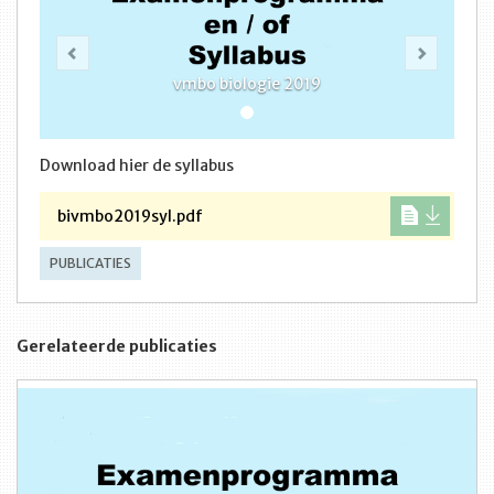
Vorige
Volge
vmbo biologie 2019
Download hier de syllabus
bivmbo2019syl.pdf
PUBLICATIES
Gerelateerde publicaties