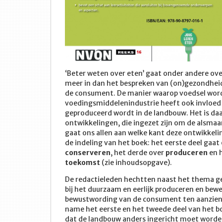
‘Beter weten over eten’ gaat onder andere ove
meer in dan het bespreken van (on)gezondheid
de consument. De manier waarop voedsel word
voedingsmiddelenindustrie heeft ook invloed
geproduceerd wordt in de landbouw. Het is daa
ontwikkelingen, die ingezet zijn om de alsma
gaat ons allen aan welke kant deze ontwikkeli
de indeling van het boek: het eerste deel gaat
conserveren
, het derde over
produceren
en h
toekomst
(zie inhoudsopgave).
De redactieleden hechtten naast het thema ge
bij het duurzaam en eerlijk produceren en bew
bewustwording van de consument ten aanzien v
name het eerste en het tweede deel van het bo
dat de landbouw anders ingericht moet worden,