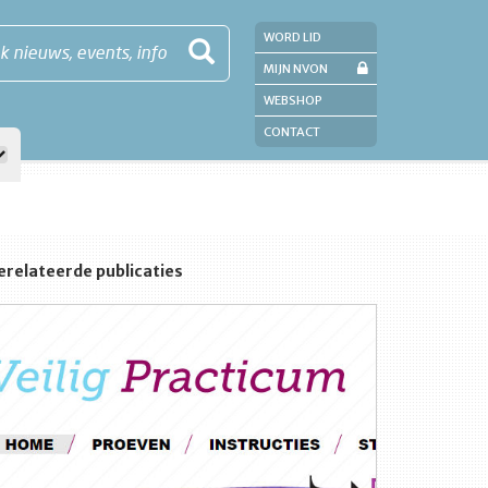
WORD LID
k nieuws, events, info
MIJN NVON
WEBSHOP
CONTACT
erelateerde publicaties