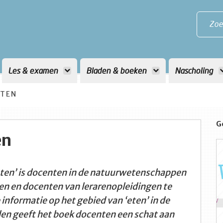
Zoe
Les & examen
Bladen & boeken
Nascholing
ETEN
G
en
eten’ is docenten in de natuurwetenschappen
en en docenten van lerarenopleidingen te
nformatie op het gebied van ‘eten’ in de
len geeft het boek docenten een schat aan