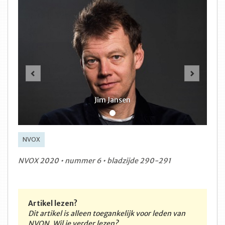
Vorige
Volge
Jim Jansen
NVOX
NVOX 2020 • nummer 6 • bladzijde 290-291
Artikel lezen?
Dit artikel is alleen toegankelijk voor leden van
NVON. Wil je verder lezen?