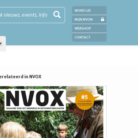
WORD LID
k nieuws, events, info
MIJN NVON
WEBSHOP
CONTACT
erelateerd in NVOX