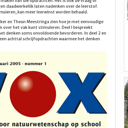
t maken van die opdrachten. Het is ook de vraag in
en daadwerkeliik laten nadenken over de leerstof.
muieren, kan meer leerwinst worden behaald.
Bakker en Theun Meestringa zien hoe je met eenvoudige
n over het vak kunt stimuleren. Deel I bespreekt
et denken soms onvoldoende bevorderen. In deel 2 en
een achttal schrijfopdrachten waarmee het denken