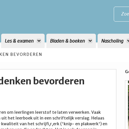
Zoe
Les & examen
Bladen & boeken
Nascholing
NKEN BEVORDEREN
G
t denken bevorderen
ren om leerlingen leerstof te laten verwerken. Vaak
 het leerboek uit in een schriftelijk verslag. Helaas
waliteit van het schrijfi,r,erk ('knip- en plakwerk') en