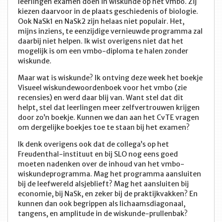
leerlingen examen doen in wiskunde op het vmbo. Zij
kiezen daarvoor in de plaats geschiedenis of biologie.
Ook NaSk1 en NaSk2 zijn helaas niet populair. Het,
mijns inziens, te eenzijdige vernieuwde programma zal
daarbij niet helpen. Ik wist overigens niet dat het
mogelijk is om een vmbo-diploma te halen zonder
wiskunde.
Maar wat is wiskunde? Ik ontving deze week het boekje
Visueel wiskundewoordenboek voor het vmbo (zie
recensies) en werd daar blij van. Want stel dat dit
helpt, stel dat leerlingen meer zelfvertrouwen krijgen
door zo’n boekje. Kunnen we dan aan het CvTE vragen
om dergelijke boekjes toe te staan bij het examen?
Ik denk overigens ook dat de collega’s op het
Freudenthal-instituut en bij SLO nog eens goed
moeten nadenken over de inhoud van het vmbo-
wiskundeprogramma. Mag het programma aansluiten
bij de leefwereld alsjeblieft? Mag het aansluiten bij
economie, bij NaSk, en zeker bij de praktijkvakken? En
kunnen dan ook begrippen als lichaamsdiagonaal,
tangens, en amplitude in de wiskunde-prullenbak?