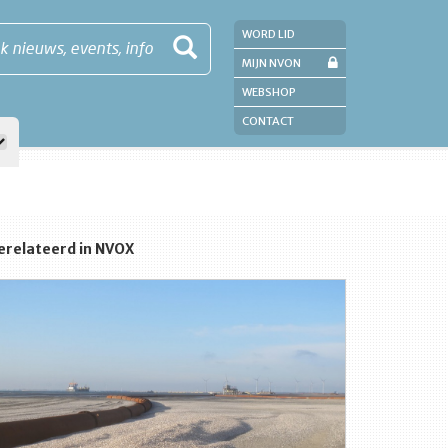
WORD LID
k nieuws, events, info
MIJN NVON
WEBSHOP
CONTACT
erelateerd in NVOX