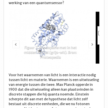
werking van een quantumsensor?
Vorige
Volge
Figuur 3. Retinal vervormt wanneer
het een foton absorbeert. Credit:
RicHard-59, CC BY-SA 3.0
Voor het waarnemen van licht is een interactie nodig
tussen licht en materie. Waarnemen is een uitwisseling
van energie tussen die twee. Max Planck opperde in
1900 dat die uitwisseling alleen kan plaatsvinden in
discrete stappen die hij quanta noemde. Einstein
scherpte dit aan met de hypothese dat licht zelf
bestaat uit discrete eenheden, die we nu fotonen