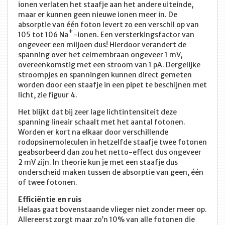
ionen verlaten het staafje aan het andere uiteinde,
maar er kunnen geen nieuwe ionen meer in. De
absorptie van één foton levert zo een verschil op van
+
105 tot 106 Na
-ionen. Een versterkingsfactor van
ongeveer een miljoen dus! Hierdoor verandert de
spanning over het celmembraan ongeveer 1 mV,
overeenkomstig met een stroom van 1 pA. Dergelijke
stroompjes en spanningen kunnen direct gemeten
worden door een staafje in een pipet te beschijnen met
licht, zie figuur 4.
Het blijkt dat bij zeer lage lichtintensiteit deze
spanning lineair schaalt met het aantal fotonen.
Worden er kort na elkaar door verschillende
rodopsinemoleculen in hetzelfde staafje twee fotonen
geabsorbeerd dan zou het netto-effect dus ongeveer
2 mV zijn. In theorie kun je met een staafje dus
onderscheid maken tussen de absorptie van geen, één
of twee fotonen.
Efficiëntie en ruis
Helaas gaat bovenstaande vlieger niet zonder meer op.
Allereerst zorgt maar zo’n 10% van alle fotonen die