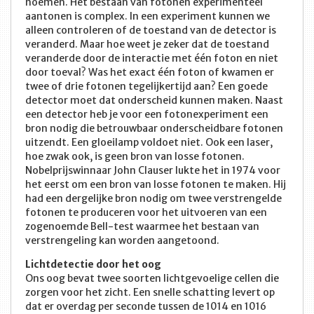
noemen. Het bestaan van fotonen experimenteel
aantonen is complex. In een experiment kunnen we
alleen controleren of de toestand van de detector is
veranderd. Maar hoe weet je zeker dat de toestand
veranderde door de interactie met één foton en niet
door toeval? Was het exact één foton of kwamen er
twee of drie fotonen tegelijkertijd aan? Een goede
detector moet dat onderscheid kunnen maken. Naast
een detector heb je voor een fotonexperiment een
bron nodig die betrouwbaar onderscheidbare fotonen
uitzendt. Een gloeilamp voldoet niet. Ook een laser,
hoe zwak ook, is geen bron van losse fotonen.
Nobelprijswinnaar John Clauser lukte het in 1974 voor
het eerst om een bron van losse fotonen te maken. Hij
had een dergelijke bron nodig om twee verstrengelde
fotonen te produceren voor het uitvoeren van een
zogenoemde Bell-test waarmee het bestaan van
verstrengeling kan worden aangetoond.
Lichtdetectie door het oog
Ons oog bevat twee soorten lichtgevoelige cellen die
zorgen voor het zicht. Een snelle schatting levert op
dat er overdag per seconde tussen de 1014 en 1016