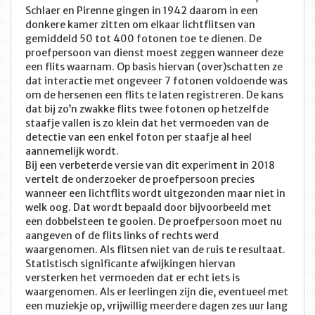
Schlaer en Pirenne gingen in 1942 daarom in een
donkere kamer zitten om elkaar lichtflitsen van
gemiddeld 50 tot 400 fotonen toe te dienen. De
proefpersoon van dienst moest zeggen wanneer deze
een flits waarnam. Op basis hiervan (over)schatten ze
dat interactie met ongeveer 7 fotonen voldoende was
om de hersenen een flits te laten registreren. De kans
dat bij zo’n zwakke flits twee fotonen op hetzelfde
staafje vallen is zo klein dat het vermoeden van de
detectie van een enkel foton per staafje al heel
aannemelijk wordt.
Bij een verbeterde versie van dit experiment in 2018
vertelt de onderzoeker de proefpersoon precies
wanneer een lichtflits wordt uitgezonden maar niet in
welk oog. Dat wordt bepaald door bijvoorbeeld met
een dobbelsteen te gooien. De proefpersoon moet nu
aangeven of de flits links of rechts werd
waargenomen. Als flitsen niet van de ruis te resultaat.
Statistisch significante afwijkingen hiervan
versterken het vermoeden dat er echt iets is
waargenomen. Als er leerlingen zijn die, eventueel met
een muziekje op, vrijwillig meerdere dagen zes uur lang