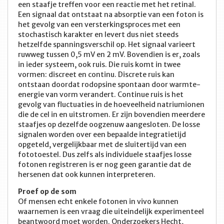
een staafje treffen voor een reactie met het retinal.
Een signaal dat ontstaat na absorptie van een foton is
het gevolg van een versterkingsproces met een
stochastisch karakter en levert dus niet steeds
hetzelfde spanningsverschil op. Het signaal varieert
ruwweg tussen 0,5 mV en 2 mV. Bovendien is er, zoals
in ieder systeem, ook ruis. Die ruis komt in twee
vormen: discreet en continu. Discrete ruis kan
ontstaan doordat rodopsine spontaan door warmte-
energie van vorm verandert. Continue ruis is het
gevolg van fluctuaties in de hoeveelheid natriumionen
die de cel in en uitstromen. Er zijn bovendien meerdere
staafjes op dezelfde oogzenuw aangesloten. De losse
signalen worden over een bepaalde integratietijd
opgeteld, vergelijkbaar met de sluitertijd van een
fototoestel. Dus zelfs als individuele staafjes losse
fotonen registreren is er nog geen garantie dat de
hersenen dat ook kunnen interpreteren.
Proef op de som
Of mensen echt enkele fotonen in vivo kunnen
waarnemen is een vraag die uiteindelijk experimenteel
beantwoord moet worden. Onderzoekers Hecht,