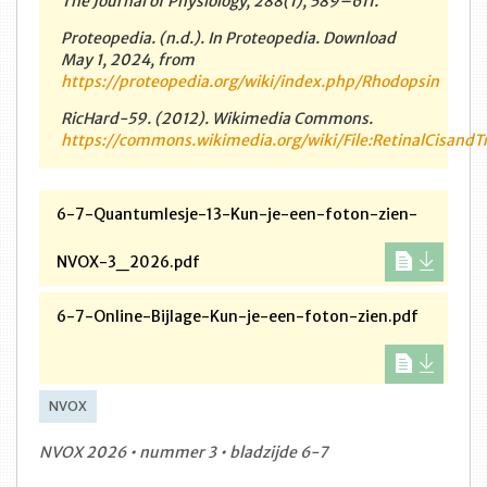
The Journal of Physiology, 288(1), 589–611.
Proteopedia. (n.d.). In Proteopedia. Download
May 1, 2024, from
https://proteopedia.org/wiki/index.php/Rhodopsin
RicHard-59. (2012). Wikimedia Commons.
https://commons.wikimedia.org/wiki/File:RetinalCisandT
6-7-Quantumlesje-13-Kun-je-een-foton-zien-
NVOX-3_2026.pdf
6-7-Online-Bijlage-Kun-je-een-foton-zien.pdf
NVOX
NVOX 2026 • nummer 3 • bladzijde 6-7