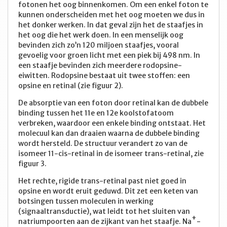
fotonen het oog binnenkomen. Om een enkel foton te
kunnen onderscheiden met het oog moeten we dus in
het donker werken. In dat geval zijn het de staafjes in
het oog die het werk doen. In een menselijk oog
bevinden zich zo’n 120 miljoen staafjes, vooral
gevoelig voor groen licht met een piek bij 498 nm. In
een staafje bevinden zich meerdere rodopsine-
eiwitten. Rodopsine bestaat uit twee stoffen: een
opsine en retinal (zie figuur 2).
De absorptie van een foton door retinal kan de dubbele
binding tussen het 11e en 12e koolstofatoom
verbreken, waardoor een enkele binding ontstaat. Het
molecuul kan dan draaien waarna de dubbele binding
wordt hersteld. De structuur verandert zo van de
isomeer 11-cis-retinal in de isomeer trans-retinal, zie
figuur 3.
Het rechte, rigide trans-retinal past niet goed in
opsine en wordt eruit geduwd. Dit zet een keten van
botsingen tussen moleculen in werking
(signaaltransductie), wat leidt tot het sluiten van
+
natriumpoorten aan de zijkant van het staafje. Na
-