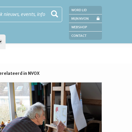
WORD LID
k nieuws, events, info
MIJN NVON
WEBSHOP
CONTACT
erelateerd in NVOX