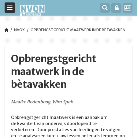
Toggle
navigation
NVOX
OPBRENGSTGERICHT MAATWERK IN DE BÈTAVAKKEN
Opbrengstgericht
maatwerk in de
bètavakken
Maaike Rodenboog, Wim Spek
Opbrengstgericht maatwerk is een aanpak om
de kwaliteit van onderwijs doorlopend te
verbeteren. Door prestaties van leerlingen te volgen
en te analyseren kunt u uw lessen beter afstemmen op