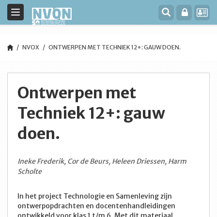
Toggle
navigation
NVOX
ONTWERPEN MET TECHNIEK 12+: GAUW DOEN.
Ontwerpen met
Techniek 12+: gauw
doen.
Ineke Frederik, Cor de Beurs, Heleen Driessen, Harm
Scholte
In het project Technologie en Samenleving zijn
ontwerpopdrachten en docentenhandleidingen
ontwikkeld voor klas 1 t/m 6. Met dit materiaal