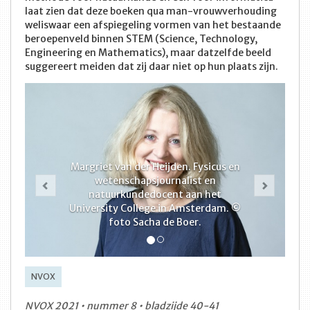
laat zien dat deze boeken qua man-vrouwverhouding
weliswaar een afspiegeling vormen van het bestaande
beroepenveld binnen STEM (Science, Technology,
Engineering en Mathematics), maar datzelfde beeld
suggereert meiden dat zij daar niet op hun plaats zijn.
Margriet van der Heijden. Fysicus en
Vorige
Volge
wetenschapsjournalist en
natuurkundedocent aan het
University College in Amsterdam. ©
foto Sacha de Boer.
NVOX
NVOX 2021 • nummer 8 • bladzijde 40-41